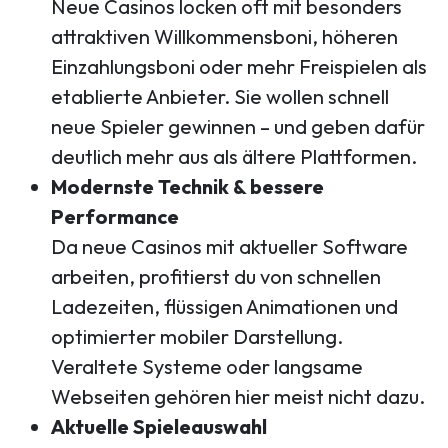
Neue Casinos locken oft mit besonders
attraktiven Willkommensboni, höheren
Einzahlungsboni oder mehr Freispielen als
etablierte Anbieter. Sie wollen schnell
neue Spieler gewinnen – und geben dafür
deutlich mehr aus als ältere Plattformen.
Modernste Technik & bessere
Performance
Da neue Casinos mit aktueller Software
arbeiten, profitierst du von schnellen
Ladezeiten, flüssigen Animationen und
optimierter mobiler Darstellung.
Veraltete Systeme oder langsame
Webseiten gehören hier meist nicht dazu.
Aktuelle Spieleauswahl