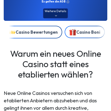
Es gelten die AGB
Weitere Details
Anzahl der spiele
Anbieter
Casino Bewertungen
Casino Boni
10,000+
100+
Mindesteinzahlung
Maximale Auszahlung
€20
€5,000
Warum ein neues Online
Auszahlungszeit
Wettanforderungen
24 Stunden – 5 Tage
35x – 40x
Casino statt eines
Treueprogramm
Jackpot Spiele
etablierten wählen?
Yes
Yes
Willkommensbonus
Andere Boni
€500
Free Spins
Neue Online Casinos versuchen sich von
etablierten Anbietern abzuheben und das
gelingt ihnen vor allem durch kreative,