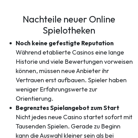
Nachteile neuer Online
Spielotheken
Noch keine gefestigte Reputation
Während etablierte Casinos eine lange
Historie und viele Bewertungen vorweisen
können, müssen neue Anbieter ihr
Vertrauen erst aufbauen. Spieler haben
weniger Erfahrungswerte zur
Orientierung.
Begrenztes Spielangebot zum Start
Nicht jedes neue Casino startet sofort mit
Tausenden Spielen. Gerade zu Beginn
kann die Auswahl kleiner sein als bei