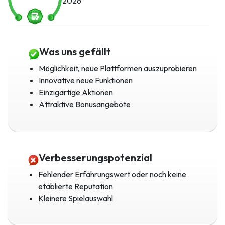
2026
Was uns gefällt
Möglichkeit, neue Plattformen auszuprobieren
Innovative neue Funktionen
Einzigartige Aktionen
Attraktive Bonusangebote
Verbesserungspotenzial
Fehlender Erfahrungswert oder noch keine
etablierte Reputation
Kleinere Spielauswahl