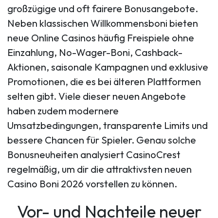
großzügige und oft fairere Bonusangebote.
Neben klassischen Willkommensboni bieten
neue Online Casinos häufig Freispiele ohne
Einzahlung, No-Wager-Boni, Cashback-
Aktionen, saisonale Kampagnen und exklusive
Promotionen, die es bei älteren Plattformen
selten gibt.
Viele dieser neuen Angebote
haben zudem modernere
Umsatzbedingungen, transparente Limits und
bessere Chancen für Spieler. Genau solche
Bonusneuheiten analysiert CasinoCrest
regelmäßig, um dir die attraktivsten neuen
Casino Boni 2026 vorstellen zu können.
Vor- und Nachteile neuer