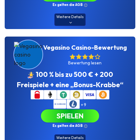
Es gelten die AGB
Weitere Details
Anzahl der spiele
Anbieter
Vegasino Casino-Bewertung
12,000+
120
Mindesteinzahlung
Maximale Auszahlung
Bewertung lesen
€10
€5,000
Auszahlungszeit
Wettanforderungen
100 % bis zu 500 € + 200
24 Stunden – 5 Tage
35x-40x
Freispiele + eine „Bonus-Krabbe“
Treueprogramm
Jackpot Spiele
Yes
Yes
Willkommensbonus
Andere Boni
+9
€500
Free Spins
SPIELEN
Es gelten die AGB
Weitere Details