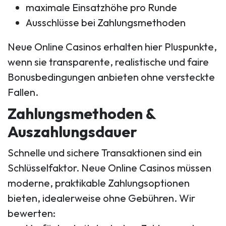
maximale Einsatzhöhe pro Runde
Ausschlüsse bei Zahlungsmethoden
Neue Online Casinos erhalten hier Pluspunkte,
wenn sie transparente, realistische und faire
Bonusbedingungen anbieten ohne versteckte
Fallen.
Zahlungsmethoden &
Auszahlungsdauer
Schnelle und sichere Transaktionen sind ein
Schlüsselfaktor. Neue Online Casinos müssen
moderne, praktikable Zahlungsoptionen
bieten, idealerweise ohne Gebühren.
Wir
bewerten: