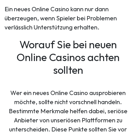
Ein neues Online Casino kann nur dann
überzeugen, wenn Spieler bei Problemen
verlässlich Unterstützung erhalten.
Worauf Sie bei neuen
Online Casinos achten
sollten
Wer ein neues Online Casino ausprobieren
möchte, sollte nicht vorschnell handeln.
Bestimmte Merkmale helfen dabei, seriöse
Anbieter von unseriösen Plattformen zu
unterscheiden. Diese Punkte sollten Sie vor