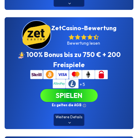
Anzahl der spiele
Anbieter
ZetCasino-Bewertung
6,000+
80+
Mindesteinzahlung
Maximale Auszahlung
Bewertung lesen
€10
€5,000
Auszahlungszeit
Wettanforderungen
100% Bonus bis zu 750 € + 200
Sofort – 5 Tage
35x-40x
Freispiele
Treueprogramm
Jackpot Spiele
Yes
Yes
Willkommensbonus
Andere Boni
+5
€500
Free Spins
SPIELEN
Es gelten die AGB
Weitere Details