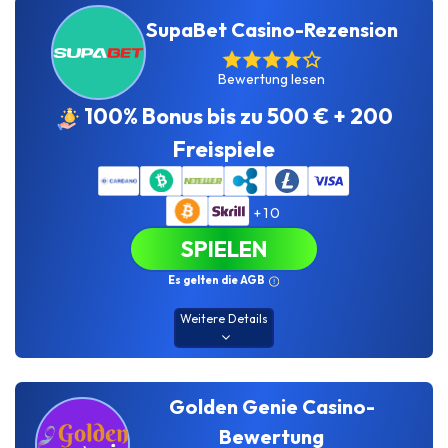
Anzahl der spiele
Anbieter
SupaBet Casino-Rezension
8,000+
119
Mindesteinzahlung
Maximale Auszahlung
Bewertung lesen
€10
€7,000
Auszahlungszeit
Wettanforderungen
100% Bonus bis zu 500 € + 200
Sofort – 7 Tage
35x-40x
Freispiele
Treueprogramm
Jackpot Spiele
Yes
Yes
Willkommensbonus
Andere Boni
+10
€500
Free Spins
SPIELEN
Es gelten die AGB
Weitere Details
Anzahl der spiele
Anbieter
Golden Genie Casino-
13,000+
112
Bewertung
Mindesteinzahlung
Maximale Auszahlung