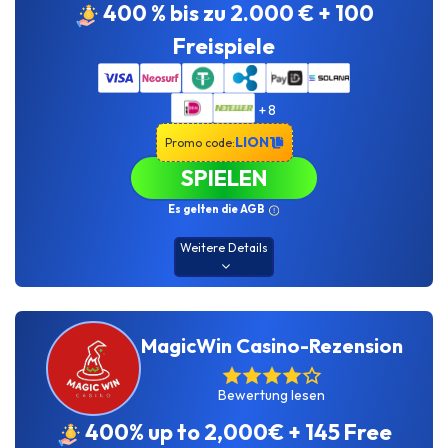
400 % bis zu 2.000 € + 100
24 Stunden – 5 Tage
50x
Freispiele
Jackpot Spiele
Willkommensbonus
Yes
€2,000
Andere Boni
+8
Free Spins
LION1
Promo code:
SPIELEN
Es gelten die AGB
Weitere Details
Anzahl der spiele
Anbieter
MagicWin Casino-Rezension
6,000+
30+
Mindesteinzahlung
Maximale Auszahlung
Bewertung lesen
€20
€5,000
Auszahlungszeit
Wettanforderungen
400% up to 2,000€ + 145 Free
24 Stunden – 5 Tage
50x