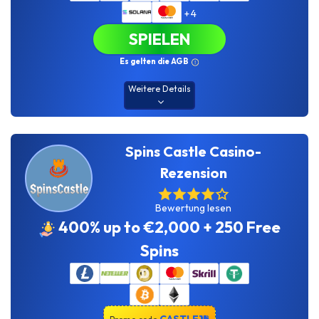
€2,000
Free Spins
+4
SPIELEN
Es gelten die AGB
Weitere Details
Anzahl der spiele
Anbieter
Spins Castle Casino-
18,000+
50+
Rezension
Mindesteinzahlung
Maximale Auszahlung
$20
$20,000
Bewertung lesen
Auszahlungszeit
Wettanforderungen
400% up to €2,000 + 250 Free
Sofort – 10 Tage
40x
Spins
Treueprogramm
Jackpot Spiele
Yes
Yes
Willkommensbonus
Andere Boni
Bis zu 5,555€
Free Spins