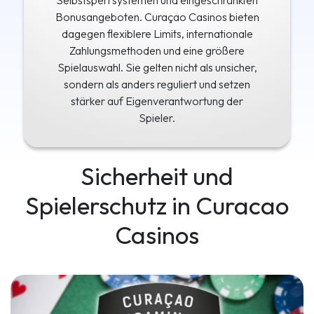
Selbstsperrsystemen und eingeschränkten
Bonusangeboten. Curaçao Casinos bieten
dagegen flexiblere Limits, internationale
Zahlungsmethoden und eine größere
Spielauswahl. Sie gelten nicht als unsicher,
sondern als anders reguliert und setzen
stärker auf Eigenverantwortung der
Spieler.
Sicherheit und
Spielerschutz in Curacao
Casinos