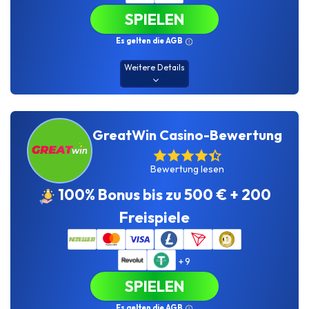
Willkommensbonus
Andere Boni
SPIELEN
Bis zu 2.000 €
Free Spins
Es gelten die AGB
Weitere Details
Anzahl der spiele
Anbieter
GreatWin Casino-Bewertung
12,000+
120
Mindesteinzahlung
Maximale Auszahlung
Bewertung lesen
€10-€20
€7,000
Auszahlungszeit
Wettanforderungen
100% Bonus bis zu 500 € + 200
24 Stunden – 7 Tage
35x-40x
Freispiele
Treueprogramm
Jackpot Spiele
Yes
Yes
Willkommensbonus
Andere Boni
+9
€500
Free Spins
SPIELEN
Es gelten die AGB