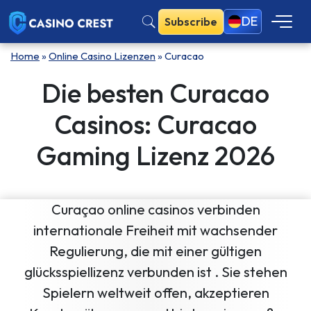
DE
Subscribe
Home
»
Online Casino Lizenzen
»
Curacao
Die besten Curacao
Casinos: Curacao
Gaming Lizenz 2026
Curaçao online casinos verbinden
internationale Freiheit mit wachsender
Regulierung, die mit einer gültigen
glücksspiellizenz verbunden ist . Sie stehen
Spielern weltweit offen, akzeptieren