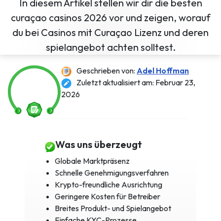
In diesem Artikel stellen wir dir die besten
curaçao casinos 2026 vor und zeigen, worauf
du bei Casinos mit Curaçao Lizenz und deren
spielangebot achten solltest.
Geschrieben von:
Adel Hoffman
Zuletzt aktualisiert am: Februar 23,
2026
Was uns überzeugt
Globale Marktpräsenz
Schnelle Genehmigungsverfahren
Krypto-freundliche Ausrichtung
Geringere Kosten für Betreiber
Breites Produkt- und Spielangebot
Einfache KYC-Prozesse