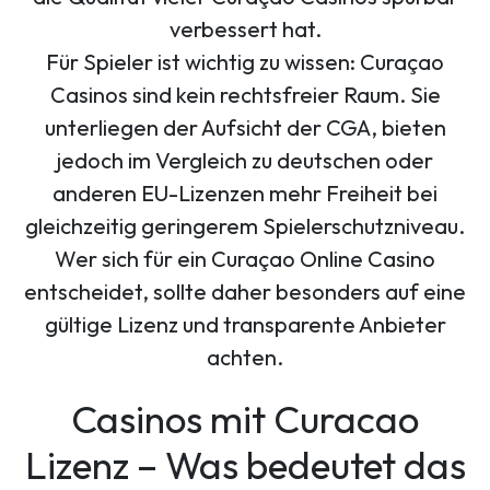
verbessert hat.
Für Spieler ist wichtig zu wissen: Curaçao
Casinos sind kein rechtsfreier Raum. Sie
unterliegen der Aufsicht der CGA, bieten
jedoch im Vergleich zu deutschen oder
anderen EU-Lizenzen mehr Freiheit bei
gleichzeitig geringerem Spielerschutzniveau.
Wer sich für ein Curaçao Online Casino
entscheidet, sollte daher besonders auf eine
gültige Lizenz und transparente Anbieter
achten.
Casinos mit Curacao
Lizenz – Was bedeutet das