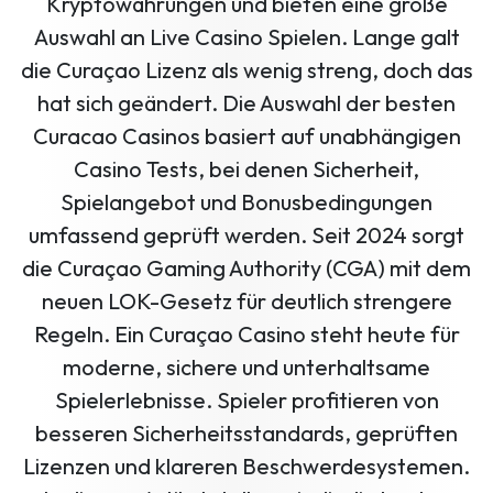
Kryptowährungen und bieten eine große
Auswahl an Live Casino Spielen. Lange galt
die Curaçao Lizenz als wenig streng, doch das
hat sich geändert. Die Auswahl der besten
Curacao Casinos basiert auf unabhängigen
Casino Tests, bei denen Sicherheit,
Spielangebot und Bonusbedingungen
umfassend geprüft werden. Seit 2024 sorgt
die Curaçao Gaming Authority (CGA) mit dem
neuen LOK-Gesetz für deutlich strengere
Regeln. Ein Curaçao Casino steht heute für
moderne, sichere und unterhaltsame
Spielerlebnisse. Spieler profitieren von
besseren Sicherheitsstandards, geprüften
Lizenzen und klareren Beschwerdesystemen.