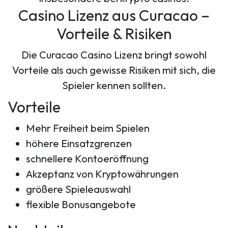
Casino Lizenz aus Curacao –
Vorteile & Risiken
Die Curacao Casino Lizenz bringt sowohl
Vorteile als auch gewisse Risiken mit sich, die
Spieler kennen sollten.
Vorteile
Mehr Freiheit beim Spielen
höhere Einsatzgrenzen
schnellere Kontoeröffnung
Akzeptanz von Kryptowährungen
größere Spieleauswahl
flexible Bonusangebote