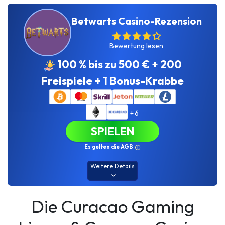
Anzahl der spiele
Anbieter
Betwarts Casino-Rezension
5,000+
35+
Mindesteinzahlung
Maximale Auszahlung
Bewertung lesen
€15
€5,000
Auszahlungszeit
Wettanforderungen
100 % bis zu 500 € + 200
24h – 3 days
30x
Freispiele + 1 Bonus-Krabbe
Jackpot Spiele
Willkommensbonus
Yes
400%
Andere Boni
+6
Free Spins
SPIELEN
Es gelten die AGB
Weitere Details
Die Curacao Gaming
Anzahl der spiele
Anbieter
10,000+
100+